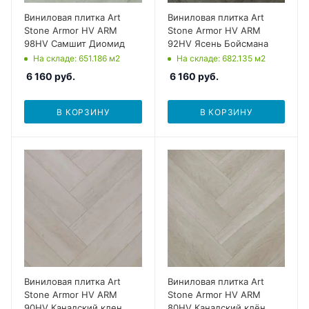
Виниловая плитка Art
Виниловая плитка Art
Stone Armor HV ARM
Stone Armor HV ARM
98HV Самшит Диомид
92HV Ясень Бойсмана
На складе
: 651.186
м2
На складе
: 682.135
м2
6 160
руб.
6 160
руб.
В КОРЗИНУ
В КОРЗИНУ
Виниловая плитка Art
Виниловая плитка Art
Stone Armor HV ARM
Stone Armor HV ARM
90HV Канадский клен
80HV Канадский клён