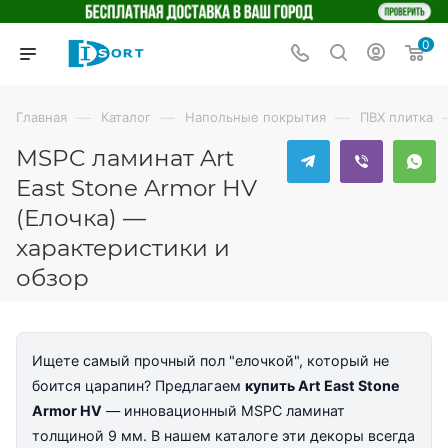
0
—
—
—
Главная
Каталог
Напольные покрытия
ПВХ плитка
MSPC ламинат Art
East Stone Armor HV
(Елочка) —
характеристики и
обзор
Ищете самый прочный пол "елочкой", который не
боится царапин? Предлагаем
купить Art East Stone
Armor HV
— инновационный MSPC ламинат
толщиной 9 мм. В нашем каталоге эти декоры всегда