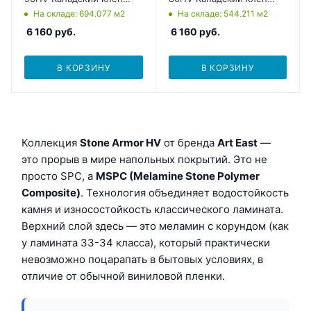
Аякс
Торонто
На складе
: 694.077
м2
На складе
: 544.211
м2
6 160
руб.
6 160
руб.
В КОРЗИНУ
В КОРЗИНУ
Коллекция
Stone Armor HV
от бренда
Art East
—
это прорыв в мире напольных покрытий. Это не
просто SPC, а
MSPC (Melamine Stone Polymer
Composite)
. Технология объединяет водостойкость
камня и износостойкость классического ламината.
Верхний слой здесь — это меламин с корундом (как
у ламината 33-34 класса), который практически
невозможно поцарапать в бытовых условиях, в
отличие от обычной виниловой пленки.