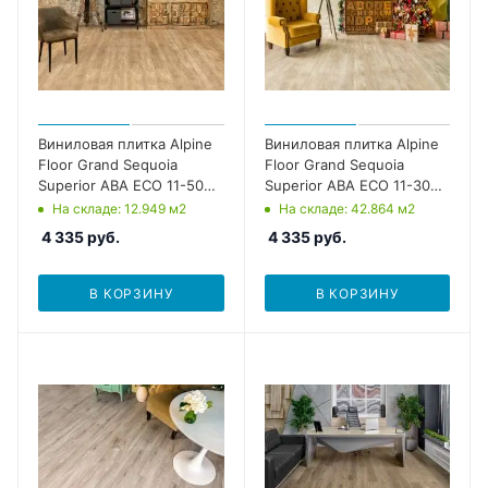
Виниловая плитка Alpine
Виниловая плитка Alpine
Floor Grand Sequoia
Floor Grand Sequoia
Superior ABA ECO 11-503
Superior ABA ECO 11-303
Камфора
Сонома
На складе
: 12.949
м2
На складе
: 42.864
м2
4 335
руб.
4 335
руб.
В КОРЗИНУ
В КОРЗИНУ