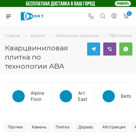
0
—
—
—
Главная
Каталог
Напольные покрытия
ПВХ плитка
Кварцвиниловая
плитка по
технологии ABA
Alpine
Art
Betta
Floor
East
Прочее
Камень
Плитка
Дерево
Абстракция