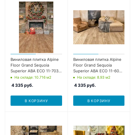
Виниловая плитка Alpine
Виниловая плитка Alpine
Floor Grand Sequoia
Floor Grand Sequoia
Superior ABA ECO 11-703
Superior ABA ECO 11-603
Гевуина
Миндаль
На складе
: 10.716
м2
На складе
: 8.93
м2
4 335
руб.
4 335
руб.
В КОРЗИНУ
В КОРЗИНУ