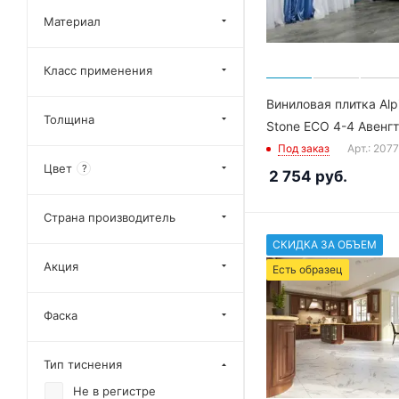
Sequoia LVT
Материал
Sequoia SPC
Класс применения
Solo
Stone
Виниловая плитка Alpi
Толщина
Stone ECO 4-4 Авенг
Ultra
Под заказ
Арт.: 207
Chevron
Цвет
?
2 754
руб.
Chevron LVT
Classic Light
Страна производитель
Grand Sequoia Light
СКИДКА ЗА ОБЪЕМ
Акция
Grand Sequoia LVT
Есть образец
Grand Sequoia Superior
ABA
Фаска
Grand Sequoia Village
Тип тиснения
Parquet Premium ABA
Не в регистре
Solo Plus