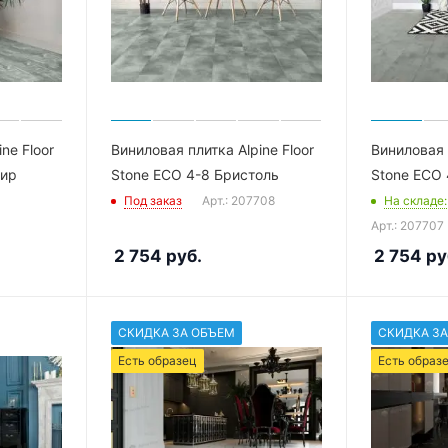
ne Floor
Виниловая плитка Alpine Floor
Виниловая п
шир
Stone ECO 4-8 Бристоль
Stone ECO 
Под заказ
Арт.: 207708
На складе
Арт.: 207707
2 754
руб.
2 754
ру
СКИДКА ЗА ОБЪЕМ
СКИДКА ЗА
Есть образец
Есть образ