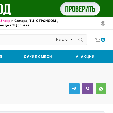
&nbsp;
г. Самара, ТЦ "СТРОЙДОМ",
въезде в ТЦ справа
Каталог
0
Я
СУХИЕ СМЕСИ
АКЦИИ