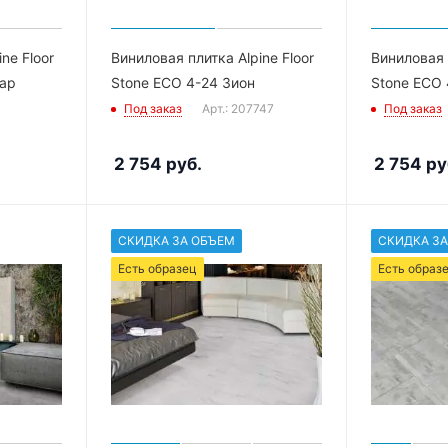
ne Floor
Виниловая плитка Alpine Floor
Виниловая п
мар
Stone ECO 4-24 Зион
Stone ECO
Под заказ
Арт.: 207747
Под заказ
2 754
руб.
2 754
ру
СКИДКА ЗА ОБЪЕМ
СКИДКА ЗА
Есть образец
Есть образ