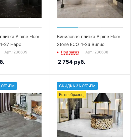
литка Alpine Floor
Виниловая плитка Alpine Floor
4-27 Неро
Stone ECO 4-26 Вилио
Арт.: 236609
Под заказ
Арт.: 236608
б.
2 754
руб.
 ОБЪЕМ
СКИДКА ЗА ОБЪЕМ
Есть образец