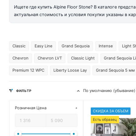
Ищете где купить Alpine Floor Stone? В каталоге пред
актуальная стоимость и условия покупки указаны в ка
Classic
Easy Line
Grand Sequoia
Intense
Light S
Chevron
Chevron LVT
Classic Light
Grand Sequoia L
Premium 12 WPC
Liberty Loose Lay
Grand Sequoia 5 мм
По умолчанию (убывание)
ФИЛЬТР
Розничная Цена
СКИДКА ЗА ОБЪЕМ
Есть образец