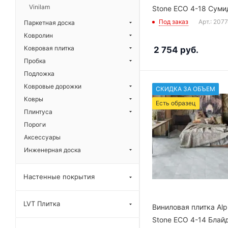
Vinilam
Stone ECO 4-18 Суми
Под заказ
Арт.: 207
Паркетная доска
Ковролин
Ковровая плитка
2 754
руб.
Пробка
Подложка
Ковровые дорожки
СКИДКА ЗА ОБЪЕМ
Ковры
Есть образец
Плинтуса
Пороги
Аксессуары
Инженерная доска
Настенные покрытия
LVT Плитка
Виниловая плитка Alpi
Stone ECO 4-14 Блай