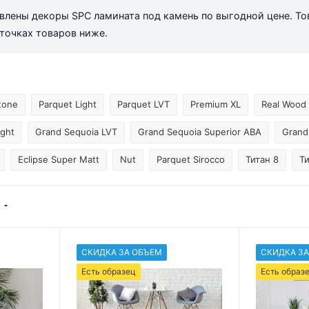
ставлены декоры SPC ламината под камень по выгодной цене. Т
рточках товаров ниже.
tone
Parquet Light
Parquet LVT
Premium XL
Real Wood
ight
Grand Sequoia LVT
Grand Sequoia Superior ABA
Grand
Eclipse Super Matt
Nut
Parquet Sirocco
Титан 8
Ти
СКИДКА ЗА ОБЪЕМ
СКИДКА ЗА
Есть образец
Есть образ