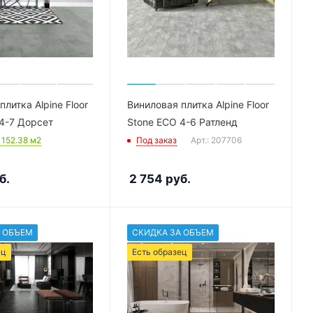
литка Alpine Floor
Виниловая плитка Alpine Floor
4-7 Дорсет
Stone ECO 4-6 Ратленд
: 152.38
м2
Под заказ
Арт.: 207706
б.
2 754
руб.
 ОБЪЕМ
СКИДКА ЗА ОБЪЕМ
ец
Есть образец