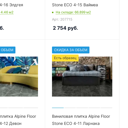
4-16 Элдгея
Stone ECO 4-15 Ваймеа
: 4.46
м2
На складе
: 66.899
м2
Арт.: 207715
б.
2 754
руб.
 ОБЪЕМ
СКИДКА ЗА ОБЪЕМ
Есть образец
литка Alpine Floor
Виниловая плитка Alpine Floor
4-12 Девон
Stone ECO 4-11 Ларнака