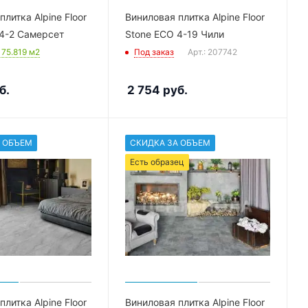
литка Alpine Floor
Виниловая плитка Alpine Floor
4-2 Самерсет
Stone ECO 4-19 Чили
: 75.819
м2
Под заказ
Арт.: 207742
б.
2 754
руб.
 ОБЪЕМ
СКИДКА ЗА ОБЪЕМ
Есть образец
литка Alpine Floor
Виниловая плитка Alpine Floor