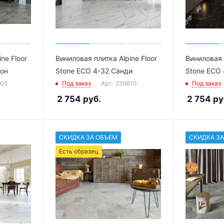
ne Floor
Виниловая плитка Alpine Floor
Виниловая п
тон
Stone ECO 4-32 Санди
Stone ECO 
705
Под заказ
Арт.: 236610
Под заказ
2 754
руб.
2 754
ру
СКИДКА ЗА ОБЪЕМ
СКИДКА ЗА
Есть образец