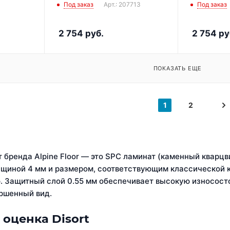
Под заказ
Арт.: 207713
Под заказ
2 754
руб.
2 754
ру
ПОКАЗАТЬ ЕЩЕ
1
2
т бренда Alpine Floor — это SPC ламинат (каменный квар
лщиной 4 мм и размером, соответствующим классической 
 Защитный слой 0.55 мм обеспечивает высокую износост
ршенный вид.
 оценка Disort