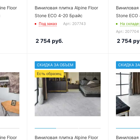
ne Floor
Виниловая плитка Alpine Floor
Виниловая п
л
Stone ECO 4-20 Брайс
Stone ECO 
Под заказ
Арт.: 207743
На складе
Арт.: 207704
2 754
руб.
2 754
ру
СКИДКА ЗА ОБЪЕМ
СКИДКА ЗА
Есть образец
ne Floor
Виниловая плитка Alpine Floor
Виниловая п