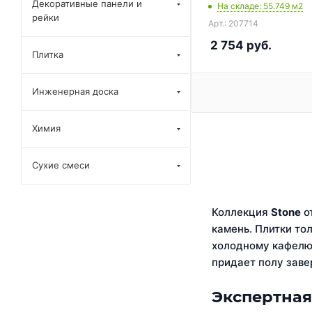
Декоративные панели и
На складе
: 55.749
м2
рейки
Арт.: 207714
2 754
руб.
Плитка
Инженерная доска
Химия
Сухие смеси
Коллекция
Stone
о
камень. Плитки то
холодному кафелю.
придает полу заве
Экспертная