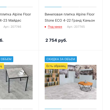
литка Alpine Floor
Виниловая плитка Alpine Floor
 4-23 Майдес
Stone ECO 4-22 Гранд Каньон
Арт.: 207746
Под заказ
Арт.: 207745
б.
2 754
руб.
 ОБЪЕМ
СКИДКА ЗА ОБЪЕМ
ец
Есть образец