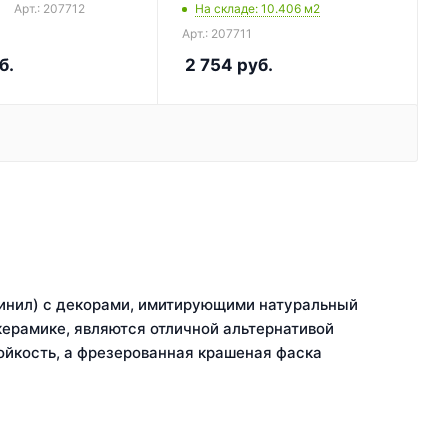
Арт.: 207712
На складе
: 10.406
м2
Арт.: 207711
б.
2 754
руб.
цвинил) с декорами, имитирующими натуральный
керамике, являются отличной альтернативой
ойкость, а фрезерованная крашеная фаска