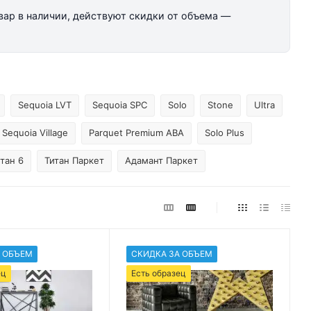
овар в наличии, действуют скидки от объема —
Sequoia LVT
Sequoia SPC
Solo
Stone
Ultra
 Sequoia Village
Parquet Premium ABA
Solo Plus
тан 6
Титан Паркет
Адамант Паркет
 ОБЪЕМ
СКИДКА ЗА ОБЪЕМ
ец
Есть образец