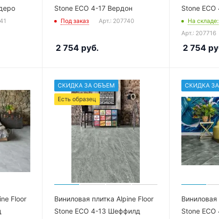
деро
Stone ECO 4-17 Вердон
Stone ECO 
741
Под заказ
Арт.: 207740
На складе
Арт.: 207716
2 754
руб.
2 754
ру
СКИДКА ЗА ОБЪЕМ
СКИДКА ЗА
Есть образец
ne Floor
Виниловая плитка Alpine Floor
Виниловая п
д
Stone ECO 4-13 Шеффилд
Stone ECO 