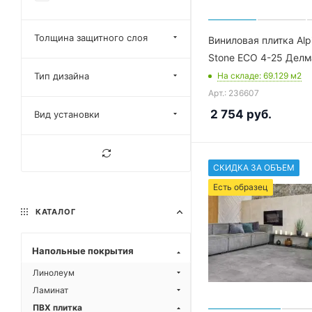
Premium 12 WPC
Толщина защитного слоя
Виниловая плитка Alpi
Liberty Loose Lay
Stone ECO 4-25 Дел
Eclipse Super Matt
Тип дизайна
На складе
: 69.129
м2
Grand Sequoia 5 мм
Арт.: 236607
Nut
2 754
руб.
Вид установки
Parquet Sirocco
Адамант Паркет
СКИДКА ЗА ОБЪЕМ
Титан 6
Есть образец
Титан 8
КАТАЛОГ
Титан Паркет
Напольные покрытия
Линолеум
Ламинат
ПВХ плитка