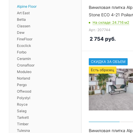
Alpine Floor
Виниловая плитка Alpi
Art East
Stone ECO 4-21 Ройа
Betta
На складе
: 24.716
м2
Classen
Арт.: 207744
Dew
2 754
руб.
FineFloor
Ecoclick
Forbo
Ceramin
СКИДКА ЗА ОБЪЕМ
Cronafloor
Есть образец
Moduleo
Norland
Pergo
Offwood
Polystyl
Royce
Salag
Tarkett
Timber
Виниловая плитка Alpi
Tulesna