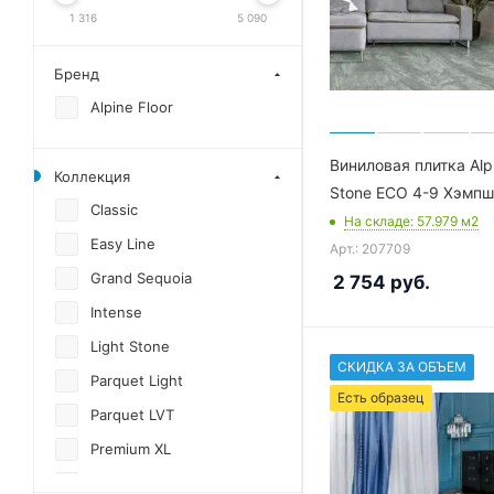
1 316
5 090
Бренд
Alpine Floor
Виниловая плитка Alpi
Коллекция
Stone ECO 4-9 Хэмп
Classic
На складе
: 57.979
м2
Easy Line
Арт.: 207709
Grand Sequoia
2 754
руб.
Intense
Light Stone
СКИДКА ЗА ОБЪЕМ
Parquet Light
Есть образец
Parquet LVT
Premium XL
Real Wood