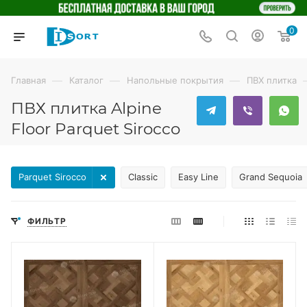
0
—
—
—
Главная
Каталог
Напольные покрытия
ПВХ плитка
ПВХ плитка Alpine
Floor Parquet Sirocco
Parquet Sirocco
Classic
Easy Line
Grand Sequoia
ФИЛЬТР