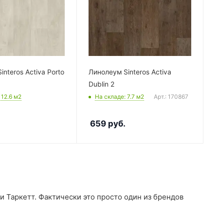
nteros Activa Porto
Линолеум Sinteros Activa
Dublin 2
: 12.6
м2
На складе
: 7.7
м2
Арт.: 170867
659
руб.
 Таркетт. Фактически это просто один из брендов