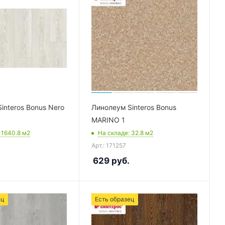
interos Bonus Nero
Линолеум Sinteros Bonus
MARINO 1
: 1640.8
м2
На складе
: 32.8
м2
Арт.: 171257
629
руб.
ец
Есть образец