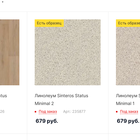
Есть образец
Есть образ
atus
Линолеум Sinteros Status
Линолеум S
Minimal 2
Minimal 1
926
Под заказ
Арт.: 235877
Под заказ
679
руб.
679
руб.