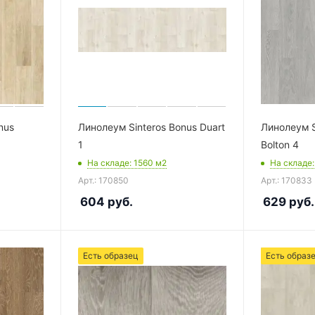
nus
Линолеум Sinteros Bonus Duart
Линолеум S
1
Bolton 4
На складе
: 1560
м2
На складе
Арт.: 170850
Арт.: 170833
604
руб.
629
руб.
Есть образец
Есть образ