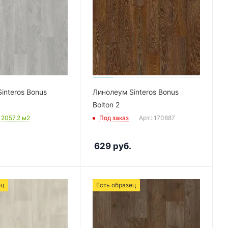
interos Bonus
Линолеум Sinteros Bonus
Bolton 2
: 2057.2
м2
Под заказ
Арт.: 170887
629
руб.
ец
Есть образец