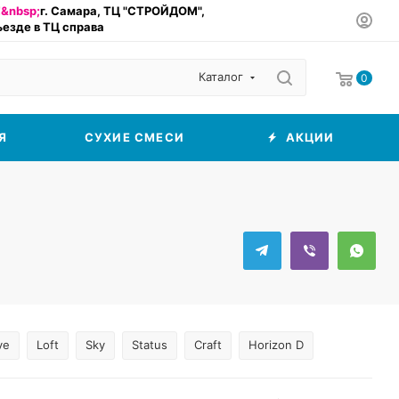
&nbsp;
г. Самара, ТЦ "СТРОЙДОМ",
въезде в ТЦ справа
Каталог
0
Я
СУХИЕ СМЕСИ
АКЦИИ
ve
Loft
Sky
Status
Craft
Horizon D