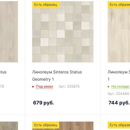
Есть образец
Есть образ
atus
Линолеум Sinteros Status
Линолеум S
Geometry 1
1
876
Под заказ
Арт.: 235875
На складе
Арт.: 224464
679
руб.
744
руб.
Есть образец
Есть образ