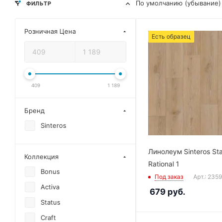
По умолчанию (убывание)
ФИЛЬТР
Розничная Цена
Есть образец
409
1 189
Бренд
Sinteros
Линолеум Sinteros St
Коллекция
Rational 1
Bonus
Под заказ
Арт.: 235
Activa
679
руб.
Status
Craft