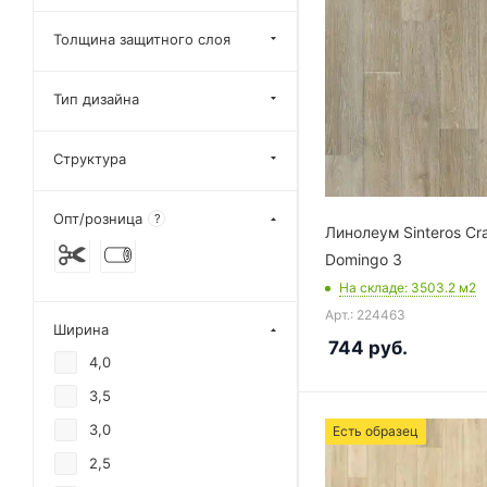
Толщина защитного слоя
Тип дизайна
Структура
Опт/розница
?
Линолеум Sinteros Cra
Domingo 3
На складе
: 3503.2
м2
Арт.: 224463
Ширина
744
руб.
4,0
3,5
3,0
Есть образец
2,5