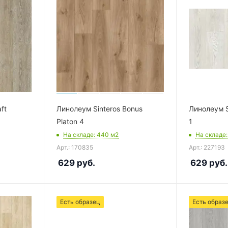
ft
Линолеум Sinteros Bonus
Линолеум S
Platon 4
1
На складе
: 440
м2
На складе
Арт.: 170835
Арт.: 227193
629
руб.
629
руб.
Есть образец
Есть образ