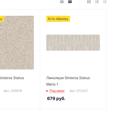
ец
Есть образец
interos Status
Линолеум Sinteros Status
Mario 1
Арт.: 235878
Под заказ
Арт.: 213327
679
руб.