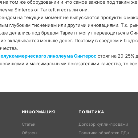
 на том же оборудовании и что самое важное под таким же
еума Sinteros от Tarkett и есть ли они.
рендом на текущий момент не выпускаются продукты с мак
мым глубоким тиснением или другими инновациями. Т.к. ры
ьше делались под бредом Таркетт могут переводиться в Си
ие вкладывается меньше денег. Поэтому в среднем и бюдж
чества.
полукоммерческого линолеума Синтерос
стоят на 20-25% 
 новинками и максимальными показателями качества, то все 
ИНФОРМАЦИЯ
ПОЛИТИКА
Статьи
Договор купли-продажи
Обзоры
Политика обработки ПДн