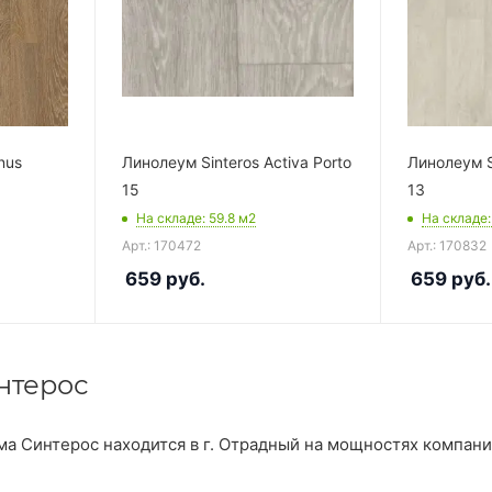
nus
Линолеум Sinteros Activa Porto
Линолеум Si
15
13
На складе
: 59.8
м2
На складе
Арт.: 170472
Арт.: 170832
659
руб.
659
руб.
нтерос
а Синтерос находится в г. Отрадный на мощностях компании