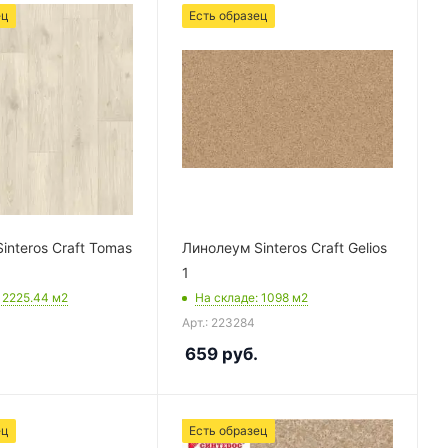
ец
Есть образец
interos Craft Tomas
Линолеум Sinteros Craft Gelios
1
: 2225.44
м2
На складе
: 1098
м2
Арт.: 223284
659
руб.
ец
Есть образец