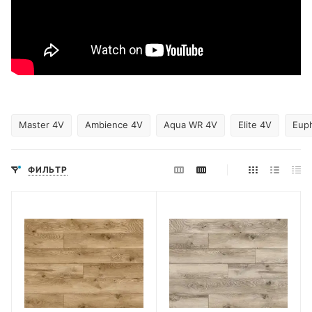
Master 4V
Ambience 4V
Aqua WR 4V
Elite 4V
Eup
ФИЛЬТР