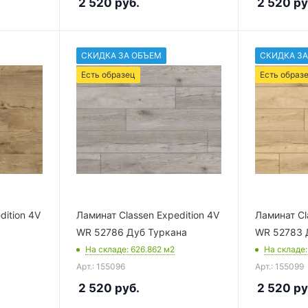
2 520
руб.
2 520
ру
СКИДКА ЗА ОБЪЕМ
СКИДКА ЗА
Есть образец
Есть образ
dition 4V
Ламинат Classen Expedition 4V
Ламинат Cl
WR 52786 Дуб Туркана
WR 52783 
На складе
: 626.862
м2
На складе
Арт.: 155096
Арт.: 155099
2 520
руб.
2 520
ру