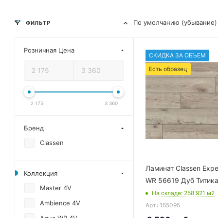
По умолчанию (убывание)
ФИЛЬТР
Розничная Цена
СКИДКА ЗА ОБЪЕМ
Есть образец
2 175
3 360
Бренд
Classen
Ламинат Classen Expe
Коллекция
WR 56619 Дуб Титик
Master 4V
На складе
: 258.921
м2
Ambience 4V
Арт.: 155095