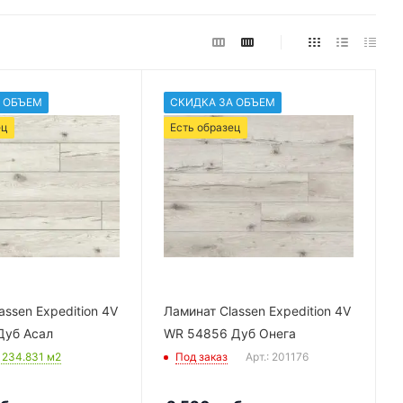
 ОБЪЕМ
СКИДКА ЗА ОБЪЕМ
ец
Есть образец
assen Expedition 4V
Ламинат Classen Expedition 4V
Дуб Асал
WR 54856 Дуб Онега
: 234.831
м2
Под заказ
Арт.: 201176