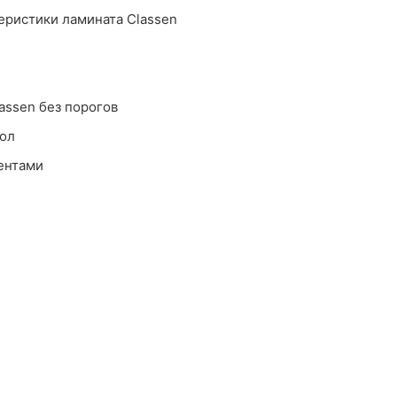
еристики ламината Classen
assen без порогов
пол
ентами