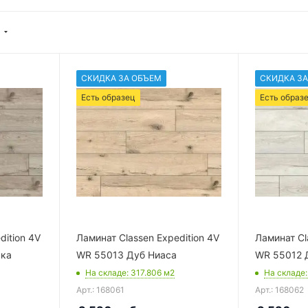
СКИДКА ЗА ОБЪЕМ
СКИДКА ЗА
Есть образец
Есть образ
dition 4V
Ламинат Classen Expedition 4V
Ламинат Cl
ака
WR 55013 Дуб Ниаса
WR 55012 
На складе
: 317.806
м2
На складе
Арт.: 168061
Арт.: 168062