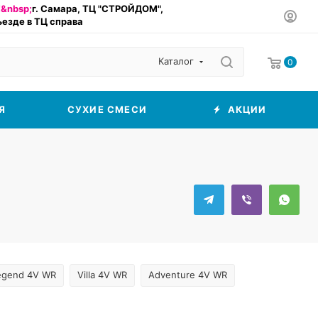
&nbsp;
г. Самара, ТЦ "СТРОЙДОМ",
въезде в ТЦ справа
Каталог
0
Я
СУХИЕ СМЕСИ
АКЦИИ
egend 4V WR
Villa 4V WR
Adventure 4V WR