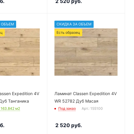
б.
2 520
руб.
 ОБЪЕМ
СКИДКА ЗА ОБЪЕМ
ец
Есть образец
assen Expedition 4V
Ламинат Classen Expedition 4V
Дуб Танганика
WR 52782 Дуб Масая
: 163.842
м2
Под заказ
Арт.: 155100
б.
2 520
руб.