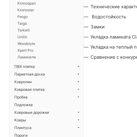
Kronospan
Технические характ
Kronostar
Водостойкость
Pergo
Taiga
Замки
Tarkett
Укладка ламината Cl
Unilin
Woodstyle
Укладка на теплый 
Xpert Pro
Сравнение с конкур
Ламинели
ПВХ плитка
Паркетная доска
Ковролин
Ковровая плитка
Пробка
Подложка
Ковровые дорожки
Ковры
Плинтуса
Пороги