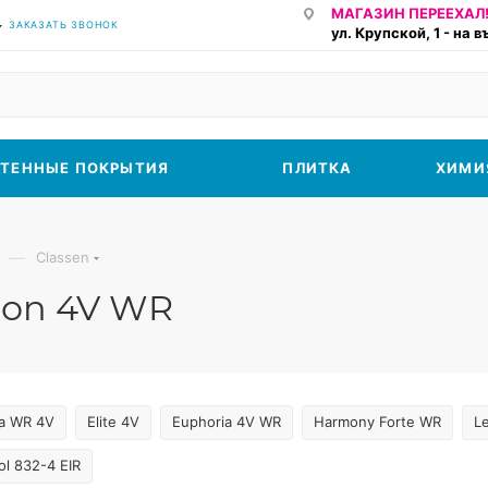
МАГАЗИН ПЕРЕЕХАЛ!
ЗАКАЗАТЬ ЗВОНОК
ул. Крупской, 1 - на 
ТЕННЫЕ ПОКРЫТИЯ
ПЛИТКА
ХИМИ
—
Classen
ion 4V WR
a WR 4V
Elite 4V
Euphoria 4V WR
Harmony Forte WR
L
ol 832-4 EIR