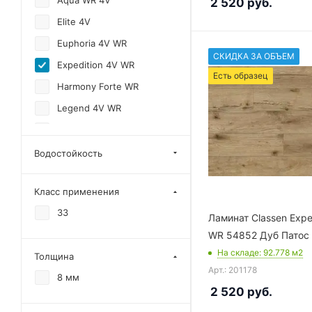
Aqua WR 4V
2 520
руб.
Elite 4V
Euphoria 4V WR
СКИДКА ЗА ОБЪЕМ
Expedition 4V WR
Есть образец
Harmony Forte WR
Legend 4V WR
Villa 4V WR
Adventure 4V WR
Водостойкость
Emotions 4V WR
Класс применения
Ville 4V WS
33
Visio Grande 4V WR
Ламинат Classen Expe
WR 54852 Дуб Патос
Pool 832-4 EIR
На складе
: 92.778
м2
Толщина
Арт.: 201178
8 мм
2 520
руб.