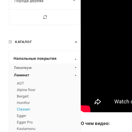
Порода дерева
КАТАЛОГ
Напольные покрытия
Линолеум
Ламинат
AGT
Alpine floor
Bergalt
Homflor
Classen
Egger
Egger Pro
О чем видео:
Kastamonu