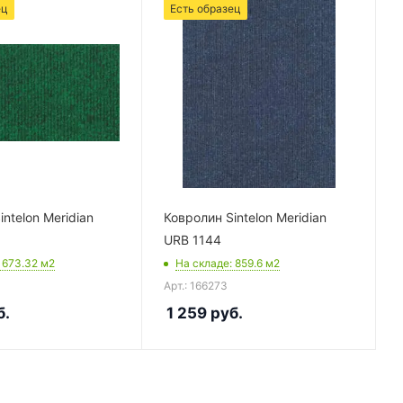
ец
Есть образец
ntelon Meridian
Ковролин Sintelon Meridian
URB 1144
: 673.32
м2
На складе
: 859.6
м2
Арт.: 166273
б.
1 259
руб.