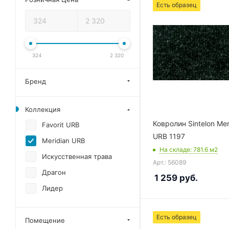
Есть образец
324
2 320
Бренд
Коллекция
Ковролин Sintelon Mer
Favorit URB
URB 1197
Meridian URB
На складе
: 781.6
м2
Искусственная трава
Арт.: 56089
Драгон
1 259
руб.
Лидер
Есть образец
Помещение