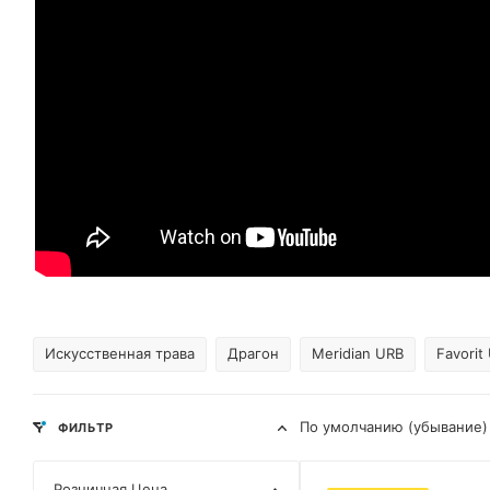
Искусственная трава
Драгон
Meridian URB
Favorit
По умолчанию (убывание)
ФИЛЬТР
Розничная Цена