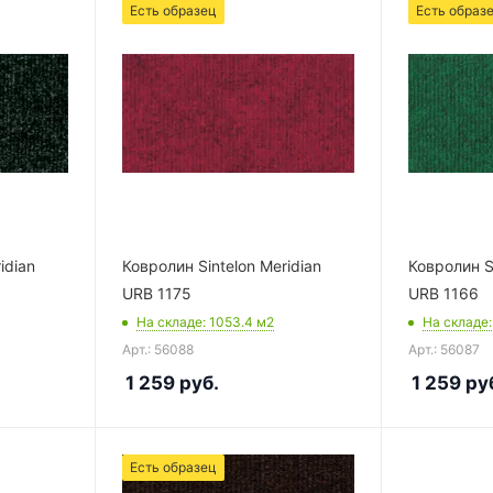
Есть образец
Есть образ
idian
Ковролин Sintelon Meridian
Ковролин Si
URB 1175
URB 1166
На складе
: 1053.4
м2
На складе
Арт.: 56088
Арт.: 56087
1 259
руб.
1 259
ру
Есть образец