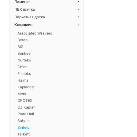
Ламинат
ПВХ плитка
Паркетная доска
Ковролин
Associated Weavers
Betap
BIG
Bonkeel
Nurteks
China
Filoteks
Haima
Kaplancer
Mers
OROTEX
OZ Kaplan
Plato Hali
Safyun
Sintelon
Tarkett