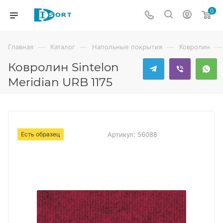
0
—
—
—
—
Главная
Каталог
Напольные покрытия
Ковролин
Ковролин Sintelon
Meridian URB 1175
Есть образец
Артикул:
56088