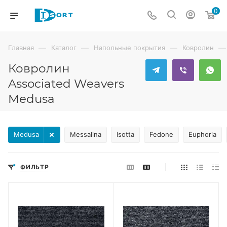
0
—
—
—
—
Главная
Каталог
Напольные покрытия
Ковролин
Ковролин
Associated Weavers
Medusa
Medusa
Messalina
Isotta
Fedone
Euphoria
ФИЛЬТР