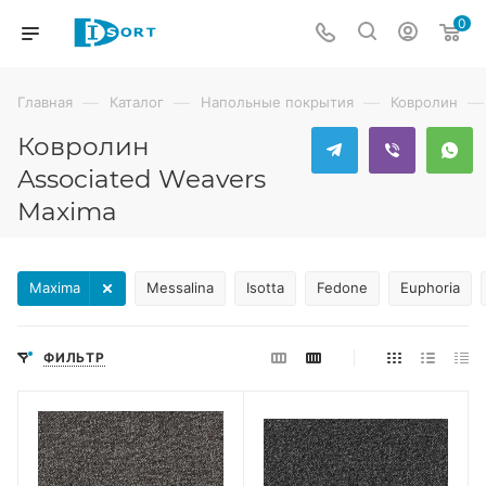
0
—
—
—
—
Главная
Каталог
Напольные покрытия
Ковролин
Ковролин
Associated Weavers
Maxima
Maxima
Messalina
Isotta
Fedone
Euphoria
ФИЛЬТР