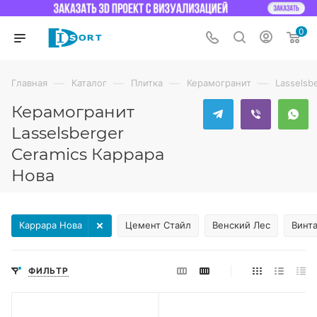
0
—
—
—
—
Главная
Каталог
Плитка
Керамогранит
Lasselsb
Керамогранит
Lasselsberger
Ceramics Каррара
Нова
Каррара Нова
Цемент Стайл
Венский Лес
Винт
ФИЛЬТР