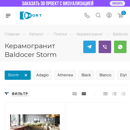
0
—
—
—
—
Главная
Каталог
Плитка
Керамогранит
Baldocer
Керамогранит
Baldocer Storm
Storm
Adagio
Athenea
Black
Blanco
Elyt
ФИЛЬТР