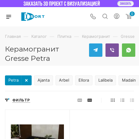
0
—
—
—
—
Главная
Каталог
Плитка
Керамогранит
Gresse
Керамогранит
Gresse Petra
Petra
Ajanta
Arbel
Ellora
Lalibela
Madain
ФИЛЬТР