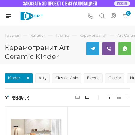
0
—
—
—
—
Главная
Каталог
Плитка
Керамогранит
Art Cera
Керамогранит Art
Ceramic Kinder
Kinder
Arty
Classic Onix
Electic
Glaciar
H
ФИЛЬТР