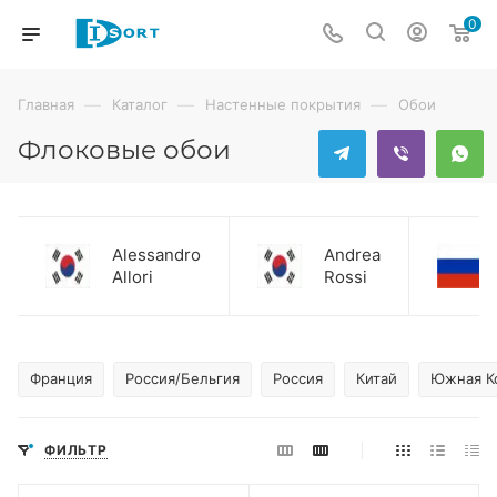
0
—
—
—
Главная
Каталог
Настенные покрытия
Обои
Флоковые обои
Alessandro
Andrea
Allori
Rossi
Франция
Россия/Бельгия
Россия
Китай
Южная К
ФИЛЬТР