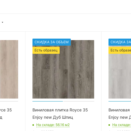
СКИДКА ЗА ОБЪЕМ
СКИДКА ЗА
Есть образец
Есть образ
yce 35
Виниловая плитка Royce 35
Виниловая 
рд
Enjoy new Дуб Шпиц
Enjoy new 
На складе
: 56.16
м2
На складе