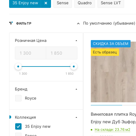
35 Enjoy new
Sense
Quadro
Sense LVT
По умолчанию (убывание)
ФИЛЬТР
Розничная Цена
СКИДКА ЗА ОБЪЕМ
Есть образец
1 300
1 850
Бренд
Royce
Виниловая плитка Ro
Коллекция
Enjoy new Дуб Эшфо
35 Enjoy new
На складе
: 23.76
м2
Sense