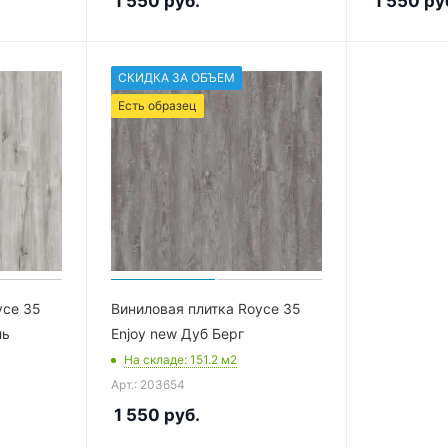
1 550
руб.
1 550
ру
СКИДКА ЗА ОБЪЕМ
Есть образец
yce 35
Виниловая плитка Royce 35
ль
Enjoy new Дуб Берг
На складе
: 151.2
м2
Арт.: 203654
1 550
руб.