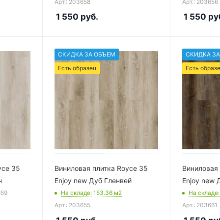
Арт.: 203658
Арт.: 203656
1 550
руб.
1 550
ру
СКИДКА ЗА ОБЪЕМ
СКИДКА ЗА
Есть образец
Есть образ
yce 35
Виниловая плитка Royce 35
Виниловая 
н
Enjoy new Дуб Гленвей
Enjoy new 
659
На складе
: 153.36
м2
На складе
Арт.: 203655
Арт.: 203661