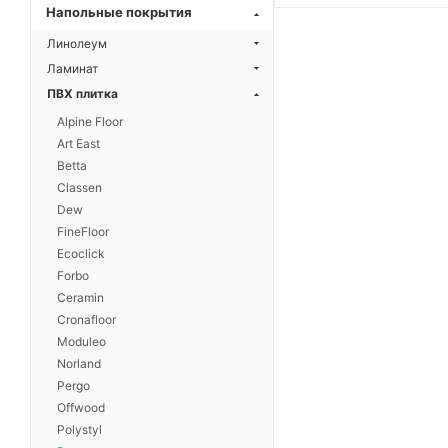
Напольные покрытия
Линолеум
Ламинат
ПВХ плитка
Alpine Floor
Art East
Betta
Classen
Dew
FineFloor
Ecoclick
Forbo
Ceramin
Cronafloor
Moduleo
Norland
Pergo
Offwood
Polystyl