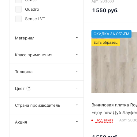
Арт.: 203660
Quadro
1 550
руб.
Sense LVT
СКИДКА ЗА ОБЪЕМ
Материал
Есть образец
Класс применения
Толщина
Цвет
?
Виниловая плитка Ro
Страна производитель
Enjoy new Дуб Лауфе
Под заказ
Арт.: 203
Акция