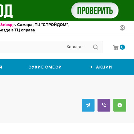
&nbsp;
г. Самара, ТЦ "СТРОЙДОМ",
въезде в ТЦ справа
Каталог
0
Я
СУХИЕ СМЕСИ
АКЦИИ