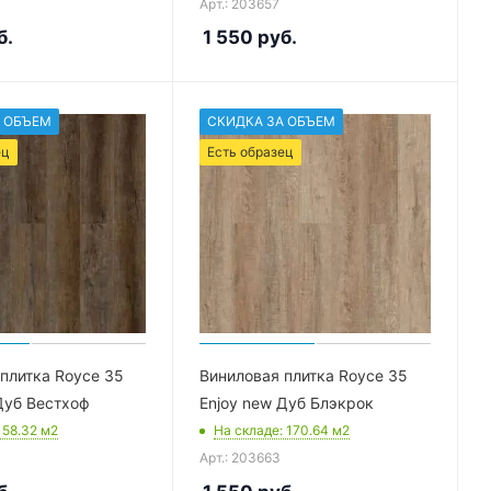
Арт.: 203657
б.
1 550
руб.
 ОБЪЕМ
СКИДКА ЗА ОБЪЕМ
ец
Есть образец
плитка Royce 35
Виниловая плитка Royce 35
Дуб Вестхоф
Enjoy new Дуб Блэкрок
: 58.32
м2
На складе
: 170.64
м2
Арт.: 203663