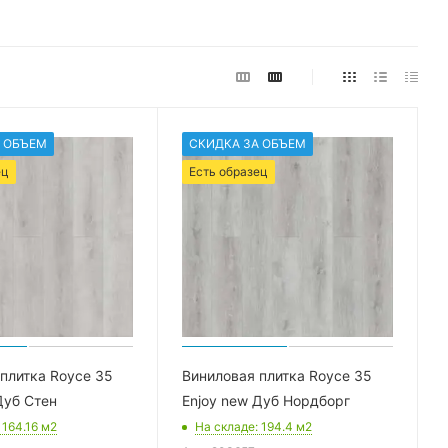
 ОБЪЕМ
СКИДКА ЗА ОБЪЕМ
ец
Есть образец
плитка Royce 35
Виниловая плитка Royce 35
Дуб Стен
Enjoy new Дуб Нордборг
: 164.16
м2
На складе
: 194.4
м2