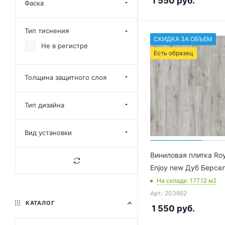
1 550
руб.
Фаска
Тип тиснения
СКИДКА ЗА ОБЪЕМ
Не в регистре
Есть образец
Толщина защитного слоя
Тип дизайна
Вид установки
Виниловая плитка Ro
Enjoy new Дуб Берсе
На складе
: 177.12
м2
Арт.: 203662
КАТАЛОГ
1 550
руб.