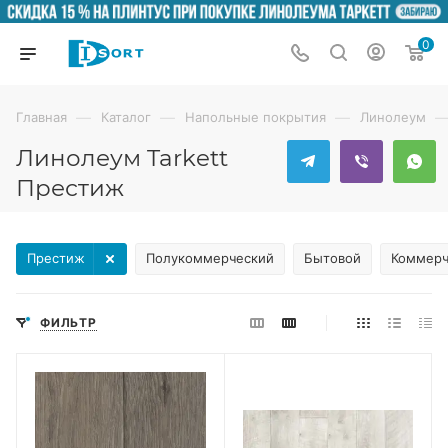
0
—
—
—
Главная
Каталог
Напольные покрытия
Линолеум
Линолеум Tarkett
Престиж
Престиж
Полукоммерческий
Бытовой
Коммерч
ФИЛЬТР