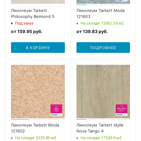
Линолеум Tarkett
Линолеум Tarkett Moda
Philosophy Belmond 5
121603
Под заказ
На складе
: 12952.39
м2
от
159.95 руб.
от
139.83 руб.
В КОРЗИНУ
ПОДРОБНЕЕ
Линолеум Tarkett Moda
Линолеум Tarkett Idylle
121602
Nova Tango 4
На складе
: 5225.85
м2
На складе
: 17326.9
м2