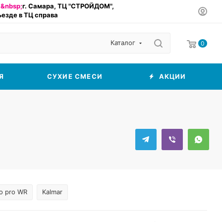
&nbsp;
г. Самара, ТЦ "СТРОЙДОМ",
въезде в ТЦ справа
Каталог
0
Я
СУХИЕ СМЕСИ
АКЦИИ
o pro WR
Kalmar