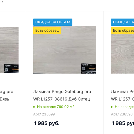
СКИДКА ЗА ОБЪЕМ
СКИДКА ЗА
Есть образец
Есть образ
rg pro
Ламинат Pergo Goteborg pro
Ламинат Pe
Бязь
WR L1257-08616 Дуб Ситец
WR L1257-
На складе
: 790.02
м2
На складе
Арт.: 238599
Арт.: 238598
1 985
руб.
1 985
ру