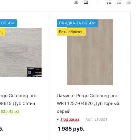
 ОБЪЕМ
СКИДКА ЗА ОБЪЕМ
ец
Есть образец
rgo Goteborg pro
Ламинат Pergo Goteborg pro
08615 Дуб Сатин
WR L1257-04670 Дуб горный
серый
: 630.42
м2
Под заказ
Арт.: 216801
б.
1 985
руб.