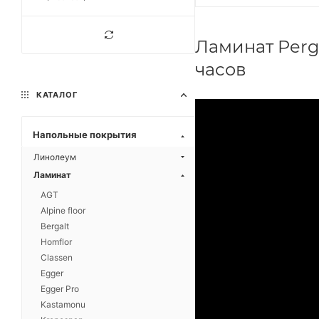
Ламинат Perg
часов
КАТАЛОГ
Напольные покрытия
Линолеум
Ламинат
AGT
Alpine floor
Bergalt
Homflor
Classen
Egger
Egger Pro
Kastamonu