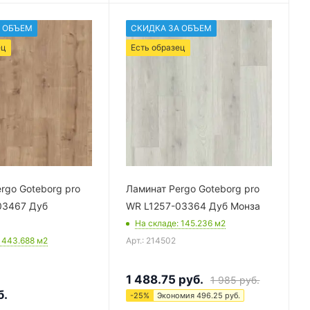
 ОБЪЕМ
СКИДКА ЗА ОБЪЕМ
ец
Есть образец
rgo Goteborg pro
Ламинат Pergo Goteborg pro
03467 Дуб
WR L1257-03364 Дуб Монза
На складе
: 145.236
м2
: 443.688
м2
Арт.: 214502
1 488.75
руб.
1 985
руб.
б.
-
25
%
Экономия
496.25
руб.