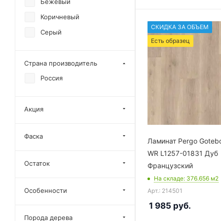
Бежевый
Коричневый
СКИДКА ЗА ОБЪЕМ
Серый
Есть образец
Страна производитель
Россия
Акция
Фаска
Ламинат Pergo Gotebo
WR L1257-01831 Дуб
Остаток
Французский
На складе
: 376.656
м2
Особенности
Арт.: 214501
1 985
руб.
Порода дерева