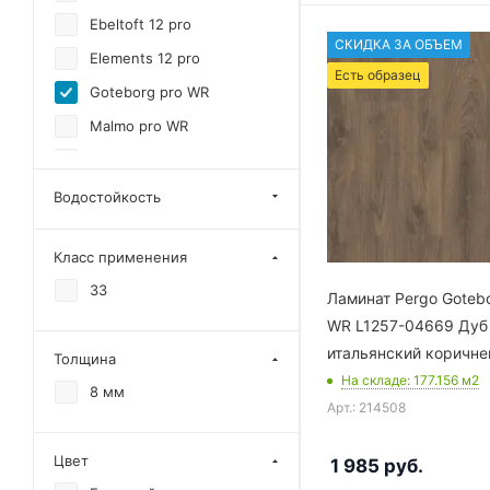
Ebeltoft 12 pro
СКИДКА ЗА ОБЪЕМ
Elements 12 pro
Есть образец
Goteborg pro WR
Malmo pro WR
Kalmar
Водостойкость
Класс применения
33
Ламинат Pergo Gotebo
WR L1257-04669 Дуб
итальянский коричн
Толщина
На складе
: 177.156
м2
8 мм
Арт.: 214508
Цвет
1 985
руб.