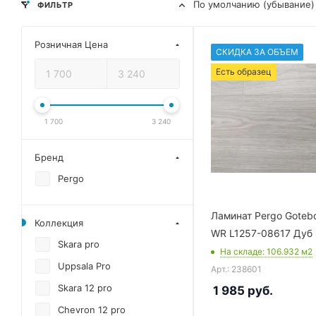
По умолчанию (убывание)
ФИЛЬТР
Розничная Цена
СКИДКА ЗА ОБЪЕМ
Есть образец
1 700
3 240
Бренд
Pergo
Ламинат Pergo Gotebo
Коллекция
WR L1257-08617 Дуб 
Skara pro
На складе
: 106.932
м2
Uppsala Pro
Арт.: 238601
Skara 12 pro
1 985
руб.
Chevron 12 pro