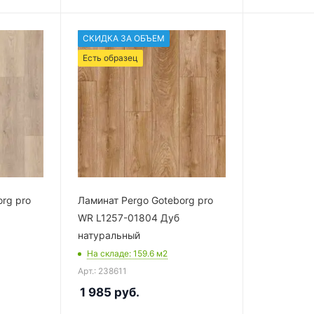
СКИДКА ЗА ОБЪЕМ
Есть образец
rg pro
Ламинат Pergo Goteborg pro
WR L1257-01804 Дуб
натуральный
На складе
: 159.6
м2
Арт.: 238611
1 985
руб.