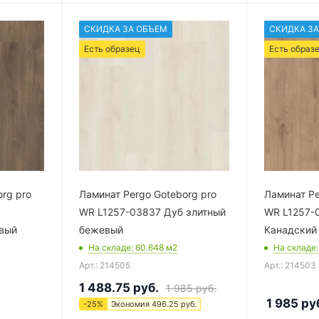
СКИДКА ЗА ОБЪЕМ
СКИДКА ЗА
Есть образец
Есть образ
rg pro
Ламинат Pergo Goteborg pro
Ламинат Pe
WR L1257-03837 Дуб элитный
WR L1257-
евый
бежевый
Канадский
На складе
: 60.648
м2
На складе
Арт.: 214505
Арт.: 214503
1 488.75
руб.
1 985
руб.
1 985
ру
-
25
%
Экономия
496.25
руб.