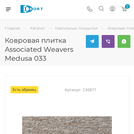
0
—
—
—
Главная
Каталог
Напольные покрытия
Ковровая пли
Ковровая плитка
Associated Weavers
Medusa 033
Есть образец
Артикул:
236871