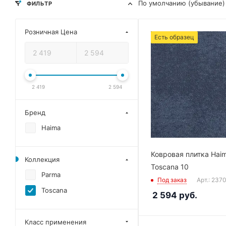
По умолчанию (убывание)
ФИЛЬТР
Розничная Цена
Есть образец
2 419
2 594
Бренд
Haima
Ковровая плитка Hai
Коллекция
Toscana 10
Parma
Под заказ
Арт.: 237
Toscana
2 594
руб.
Класс применения