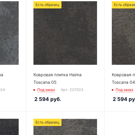
Есть образец
Есть образ
ma
Ковровая плитка Haima
Ковровая п
Toscana 05
Toscana 04
004
Под заказ
Арт.: 237003
Под заказ
2 594
руб.
2 594
ру
Есть образец