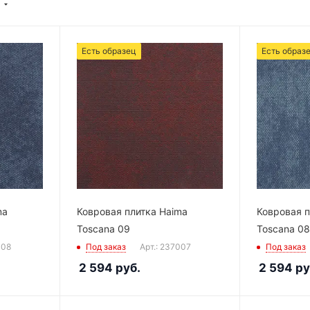
Есть образец
Есть образ
ma
Ковровая плитка Haima
Ковровая п
Toscana 09
Toscana 08
008
Под заказ
Арт.: 237007
Под заказ
2 594
руб.
2 594
ру