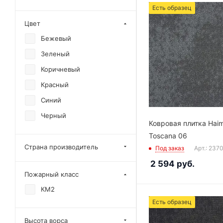
Есть образец
Цвет
Бежевый
Зеленый
Коричневый
Красный
Синий
Черный
Ковровая плитка Hai
Toscana 06
Страна производитель
Под заказ
Арт.: 237
2 594
руб.
Пожарный класс
КМ2
Есть образец
Высота ворса