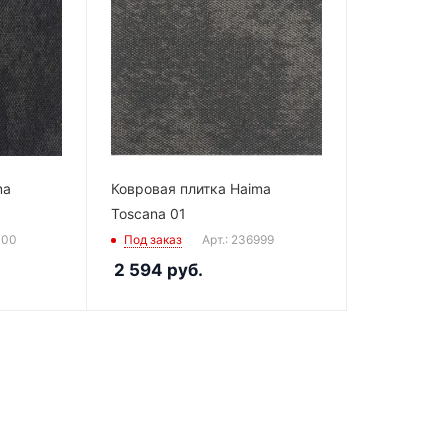
ma
Ковровая плитка Haima
Toscana 01
000
Под заказ
Арт.: 236999
2 594
руб.