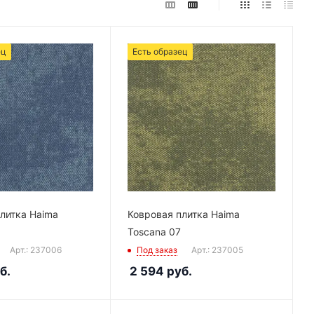
ец
Есть образец
литка Haima
Ковровая плитка Haima
Toscana 07
Арт.: 237006
Под заказ
Арт.: 237005
б.
2 594
руб.