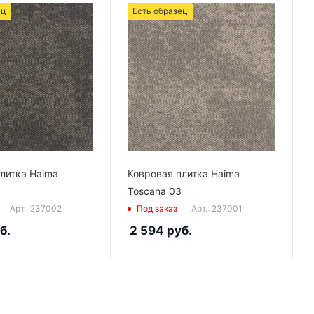
ец
Есть образец
литка Haima
Ковровая плитка Haima
Toscana 03
Арт.: 237002
Под заказ
Арт.: 237001
б.
2 594
руб.