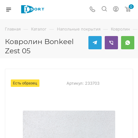
0
—
—
—
—
Главная
Каталог
Напольные покрытия
Ковролин
Ковролин Bonkeel
Zest 05
Есть образец
Артикул:
233703