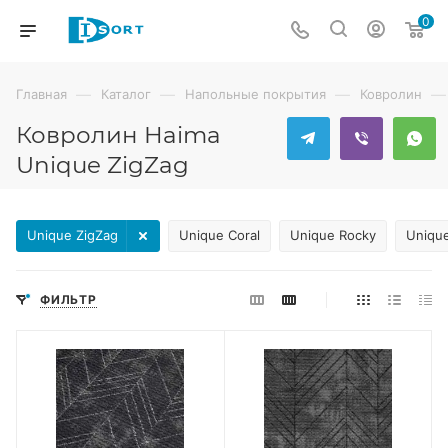
0
—
—
—
—
Главная
Каталог
Напольные покрытия
Ковролин
Ковролин Haima
Unique ZigZag
Unique ZigZag
Unique Coral
Unique Rocky
Uniqu
ФИЛЬТР