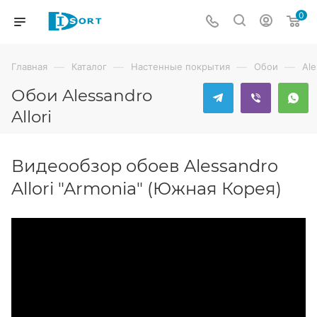
0
—
—
—
—
Главная
Каталог
Настенные покрытия
Обои
Ale
Обои Alessandro
Allori
Видеообзор обоев Alessandro
Allori "Armonia" (Южная Корея)