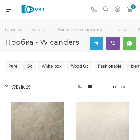
0
—
—
—
—
Главная
Каталог
Напольные покрытия
Пробка
Пробка - Wicanders
Pure
Go
White box
Wood Go
Fashionable
Iden
ФИЛЬТР