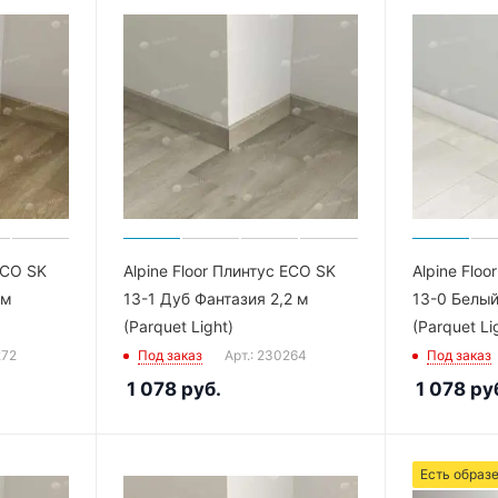
ECO SK
Alpine Floor Плинтус ECO SK
Alpine Flo
 м
13-1 Дуб Фантазия 2,2 м
13-0 Белый
(Parquet Light)
(Parquet Li
272
Под заказ
Арт.: 230264
Под заказ
1 078
руб.
1 078
ру
Есть образ