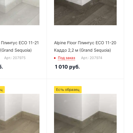
r Плинтус ECO 11-21
Alpine Floor Плинтус ECO 11-20
 (Grand Sequoia)
Каддо 2,2 м (Grand Sequoia)
Арт.: 207975
Под заказ
Арт.: 207974
.
1 010
руб.
ец
Есть образец