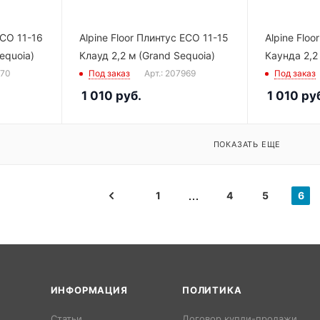
ECO 11-16
Alpine Floor Плинтус ECO 11-15
Alpine Floo
equoia)
Клауд 2,2 м (Grand Sequoia)
Каунда 2,2
970
Под заказ
Арт.: 207969
Под заказ
1 010
руб.
1 010
руб
ПОКАЗАТЬ ЕЩЕ
1
4
5
6
ИНФОРМАЦИЯ
ПОЛИТИКА
Статьи
Договор купли-продажи