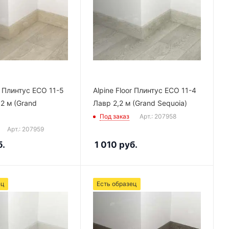
r Плинтус ECO 11-5
Alpine Floor Плинтус ECO 11-4
2 м (Grand
Лавр 2,2 м (Grand Sequoia)
Под заказ
Арт.: 207958
Арт.: 207959
.
1 010
руб.
ец
Есть образец