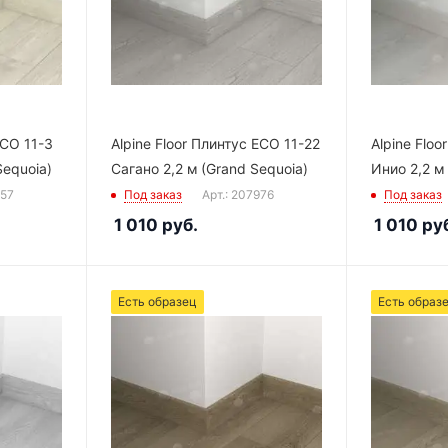
ECO 11-3
Alpine Floor Плинтус ECO 11-22
Alpine Floo
Sequoia)
Сагано 2,2 м (Grand Sequoia)
Инио 2,2 м
957
Под заказ
Арт.: 207976
Под заказ
1 010
руб.
1 010
руб
Есть образец
Есть образ