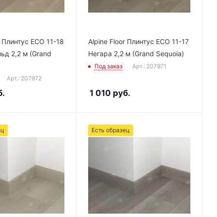
r Плинтус ECO 11-18
Alpine Floor Плинтус ECO 11-17
д 2,2 м (Grand
Негара 2,2 м (Grand Sequoia)
Под заказ
Арт.: 207971
Арт.: 207972
.
1 010
руб.
ец
Есть образец