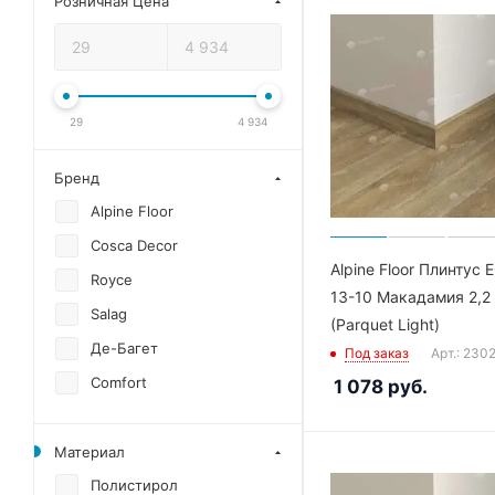
Розничная Цена
29
4 934
Бренд
Alpine Floor
Cosca Decor
Alpine Floor Плинтус 
Royce
13-10 Макадамия 2,2
Salag
(Parquet Light)
Де-Багет
Под заказ
Арт.: 230
Comfort
1 078
руб.
Материал
Полистирол