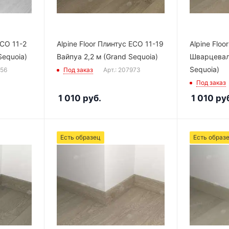
ECO 11-2
Alpine Floor Плинтус ECO 11-19
Alpine Floo
Sequoia)
Вайпуа 2,2 м (Grand Sequoia)
Шварцеваль
Sequoia)
956
Под заказ
Арт.: 207973
Под заказ
1 010
руб.
1 010
руб
Есть образец
Есть образ