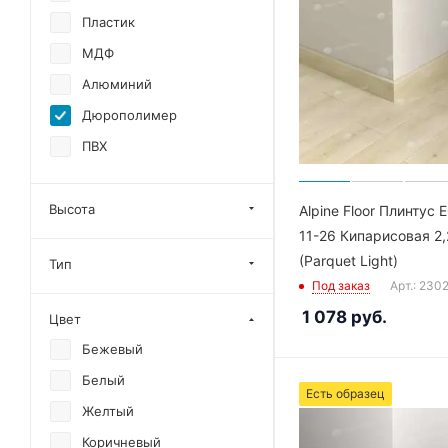
Пластик
МДФ
Алюминий
Дюрополимер
ПВХ
Высота
Alpine Floor Плинтус 
11-26 Кипарисовая 2,
(Parquet Light)
Тип
Под заказ
Арт.: 230
1 078
руб.
Цвет
Бежевый
Белый
Есть образец
Желтый
Коричневый