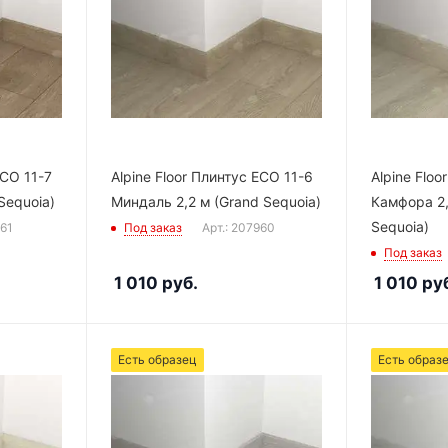
ECO 11-7
Alpine Floor Плинтус ECO 11-6
Alpine Floo
Sequoia)
Миндаль 2,2 м (Grand Sequoia)
Камфора 2,
Sequoia)
961
Под заказ
Арт.: 207960
Под заказ
1 010
руб.
1 010
руб
Есть образец
Есть образ