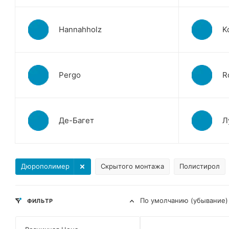
Hannahholz
K
Pergo
R
Де-Багет
Л
Дюрополимер
Скрытого монтажа
Полистирол
По умолчанию (убывание)
ФИЛЬТР