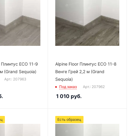
r Плинтус ECO 11-9
Alpine Floor Плинтус ECO 11-8
м (Grand Sequoia)
Венге Грей 2,2 м (Grand
Sequoia)
Арт.: 207963
Под заказ
Арт.: 207962
.
1 010
руб.
ец
Есть образец