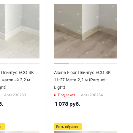
or Плинтус ECO SK
Alpine Floor Плинтус ECO SK
 матовый 2,2 м
11-27 Мета 2,2 м (Parquet
ght)
Light)
Арт.: 230263
Под заказ
Арт.: 230284
б.
1 078
руб.
ец
Есть образец