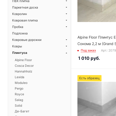
ПВХ плитка
Паркетная доска
Ковролин
Ковровая плитка
Пробка
Подложка
Alpine Floor Плинтус 
Ковровые дорожки
Сонома 2,2 м (Grand 
Ковры
Под заказ
Арт.: 207
Плинтуса
1 010
руб.
Alpine Floor
Cosca Decor
Hannahholz
Lexida
Есть образец
Moduleo
Pergo
Royce
Salag
Solid
Де-Багет