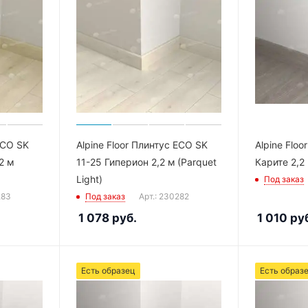
ECO SK
Alpine Floor Плинтус ECO SK
Alpine Floo
2 м
11-25 Гиперион 2,2 м (Parquet
Карите 2,2 
Light)
Под заказ
283
Под заказ
Арт.: 230282
1 078
руб.
1 010
руб
Есть образец
Есть образ