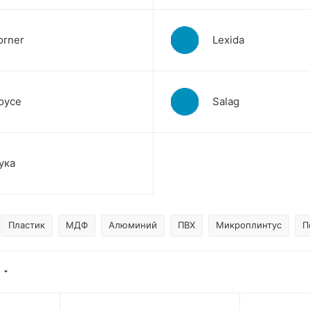
orner
Lexida
oyce
Salag
ука
Пластик
МДФ
Алюминий
ПВХ
Микроплинтус
П