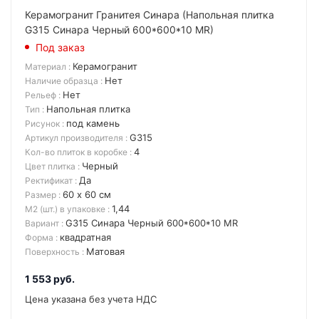
Керамогранит Гранитея Синара (Напольная плитка
G315 Синара Черный 600*600*10 MR)
Под заказ
Керамогранит
Материал
:
Нет
Наличие образца
:
Нет
Рельеф
:
Напольная плитка
Тип
:
под камень
Рисунок
:
G315
Артикул производителя
:
4
Кол-во плиток в коробке
:
Черный
Цвет плитка
:
Да
Ректификат
:
60 х 60 см
Размер
:
1,44
М2 (шт.) в упаковке
:
G315 Синара Черный 600*600*10 MR
Вариант
:
квадратная
Форма
:
Матовая
Поверхность
:
1 553
руб.
Цена указана без учета НДС