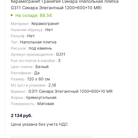
Керамогранит Гранитея Синара (Напольная плитка
G311 Синара Элегантный 1200*600*10 MR)
На складе
: 88.56
Керамогранит
Материал
:
Нет
Наличие образца
:
Нет
Рельеф
:
Напольная плитка
Тип
:
под камень
Рисунок
:
G311
Артикул производителя
:
3
Кол-во плиток в коробке
:
Белый
Цвет плитка
:
Да
Ректификат
:
120 х 60 см
Размер
:
2,16
М2 (шт.) в упаковке
:
G311 Синара Элегантный 1200*600*10 MR
Вариант
:
прямоугольная
Форма
:
Матовая
Поверхность
:
2 134
руб.
Цена указана без учета НДС