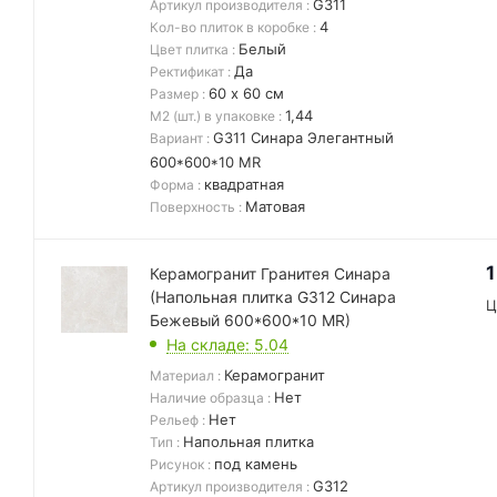
G311
Артикул производителя
:
4
Кол-во плиток в коробке
:
Белый
Цвет плитка
:
Да
Ректификат
:
60 х 60 см
Размер
:
1,44
М2 (шт.) в упаковке
:
G311 Синара Элегантный
Вариант
:
600*600*10 MR
квадратная
Форма
:
Матовая
Поверхность
:
1
Керамогранит Гранитея Синара
(Напольная плитка G312 Синара
Ц
Бежевый 600*600*10 MR)
На складе
: 5.04
Керамогранит
Материал
:
Нет
Наличие образца
:
Нет
Рельеф
:
Напольная плитка
Тип
:
под камень
Рисунок
:
G312
Артикул производителя
: