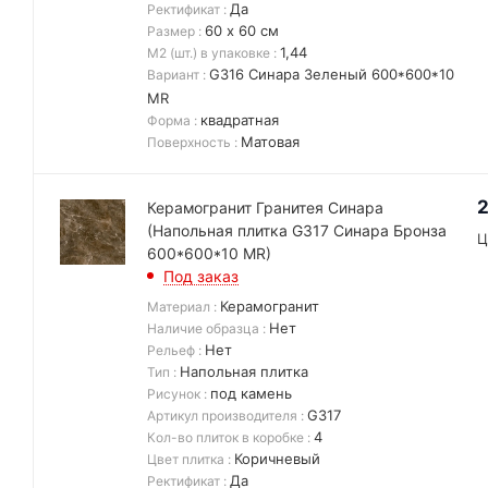
Да
Ректификат
:
60 х 60 см
Размер
:
1,44
М2 (шт.) в упаковке
:
G316 Синара Зеленый 600*600*10
Вариант
:
MR
квадратная
Форма
:
Матовая
Поверхность
:
2
Керамогранит Гранитея Синара
(Напольная плитка G317 Синара Бронза
Ц
600*600*10 MR)
Под заказ
Керамогранит
Материал
:
Нет
Наличие образца
:
Нет
Рельеф
:
Напольная плитка
Тип
:
под камень
Рисунок
:
G317
Артикул производителя
:
4
Кол-во плиток в коробке
:
Коричневый
Цвет плитка
:
Да
Ректификат
: