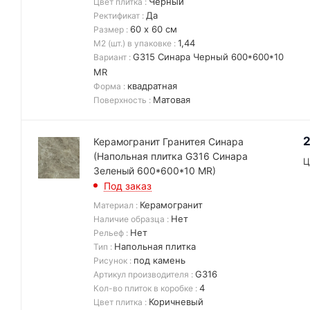
Черный
Цвет плитка
:
Да
Ректификат
:
60 х 60 см
Размер
:
1,44
М2 (шт.) в упаковке
:
G315 Синара Черный 600*600*10
Вариант
:
MR
квадратная
Форма
:
Матовая
Поверхность
:
2
Керамогранит Гранитея Синара
(Напольная плитка G316 Синара
Ц
Зеленый 600*600*10 MR)
Под заказ
Керамогранит
Материал
:
Нет
Наличие образца
:
Нет
Рельеф
:
Напольная плитка
Тип
:
под камень
Рисунок
:
G316
Артикул производителя
:
4
Кол-во плиток в коробке
:
Коричневый
Цвет плитка
: