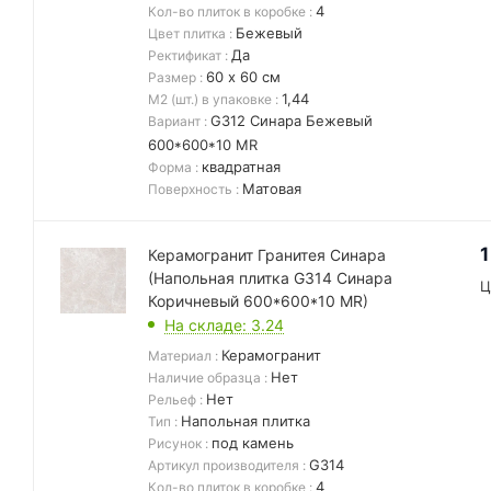
4
Кол-во плиток в коробке
:
Бежевый
Цвет плитка
:
Да
Ректификат
:
60 х 60 см
Размер
:
1,44
М2 (шт.) в упаковке
:
G312 Синара Бежевый
Вариант
:
600*600*10 MR
квадратная
Форма
:
Матовая
Поверхность
:
1
Керамогранит Гранитея Синара
(Напольная плитка G314 Синара
Ц
Коричневый 600*600*10 MR)
На складе
: 3.24
Керамогранит
Материал
:
Нет
Наличие образца
:
Нет
Рельеф
:
Напольная плитка
Тип
:
под камень
Рисунок
:
G314
Артикул производителя
:
4
Кол-во плиток в коробке
: