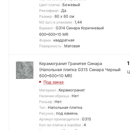
Бежевый
Цвет плитка
:
Да
Ректификат
:
60 х 60 см
Размер
:
1,44
М2 (шт.) в упаковке
:
G314 Синара Коричневый
Вариант
:
600*600*10 MR
квадратная
Форма
:
Матовая
Поверхность
:
1
Керамогранит Гранитея Синара
(Напольная плитка G315 Синара Черный
Ц
600*600*10 MR)
Под заказ
Керамогранит
Материал
:
Нет
Наличие образца
:
Нет
Рельеф
:
Напольная плитка
Тип
:
под камень
Рисунок
:
G315
Артикул производителя
:
4
Кол-во плиток в коробке
: