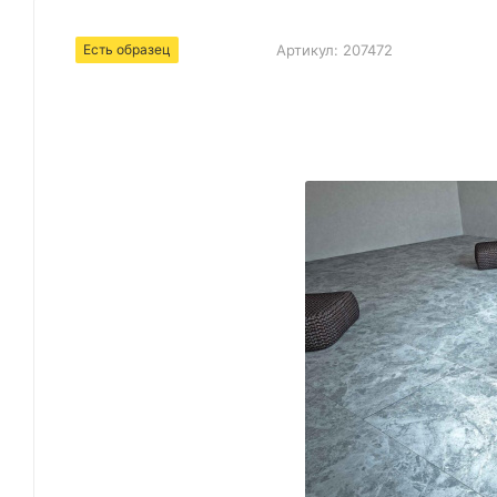
Есть образец
Артикул:
207472