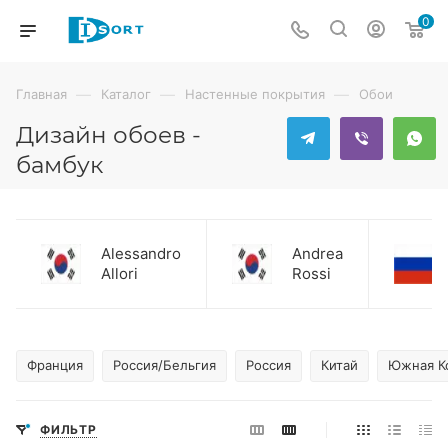
0
—
—
—
Главная
Каталог
Настенные покрытия
Обои
Дизайн обоев -
бамбук
Alessandro
Andrea
Allori
Rossi
Франция
Россия/Бельгия
Россия
Китай
Южная К
ФИЛЬТР