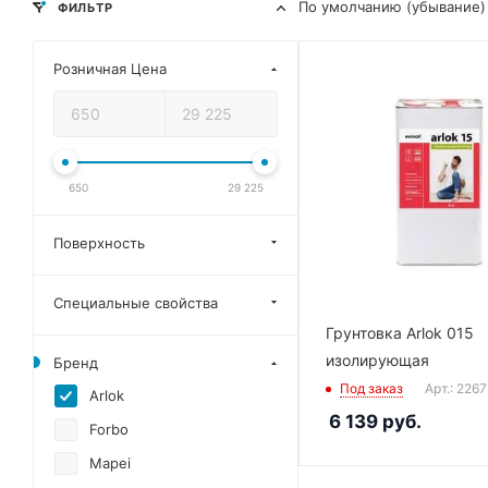
По умолчанию (убывание)
ФИЛЬТР
Розничная Цена
650
29 225
Поверхность
Специальные свойства
Грунтовка Arlok 015
изолирующая
Бренд
Под заказ
Арт.: 226
Arlok
6 139
руб.
Forbo
Mapei