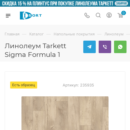
0
—
—
—
Главная
Каталог
Напольные покрытия
Линолеум
Линолеум Tarkett
Sigma Formula 1
Есть образец
Артикул:
235935