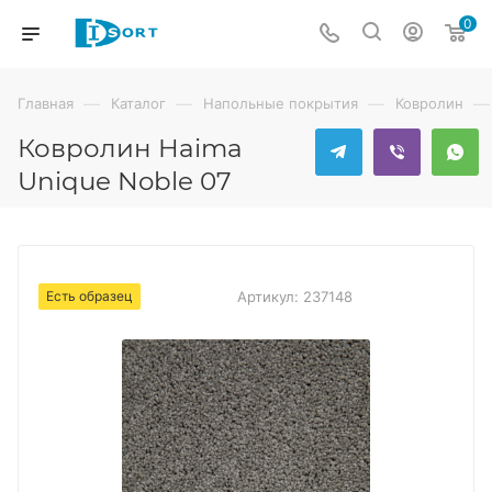
0
—
—
—
—
Главная
Каталог
Напольные покрытия
Ковролин
Ковролин Haima
Unique Noble 07
Есть образец
Артикул:
237148