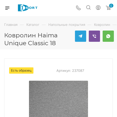
0
—
—
—
—
Главная
Каталог
Напольные покрытия
Ковролин
Ковролин Haima
Unique Classic 18
Есть образец
Артикул:
237087