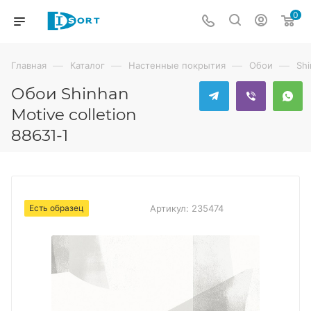
0
—
—
—
—
Главная
Каталог
Настенные покрытия
Обои
Sh
Обои Shinhan
Motive colletion
88631-1
Есть образец
Артикул:
235474