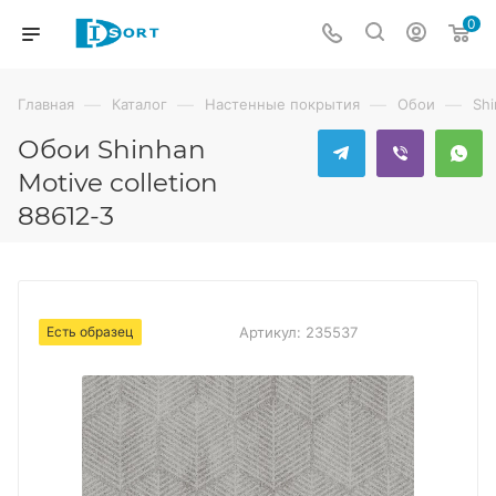
0
—
—
—
—
Главная
Каталог
Настенные покрытия
Обои
Sh
Обои Shinhan
Motive colletion
88612-3
Есть образец
Артикул:
235537