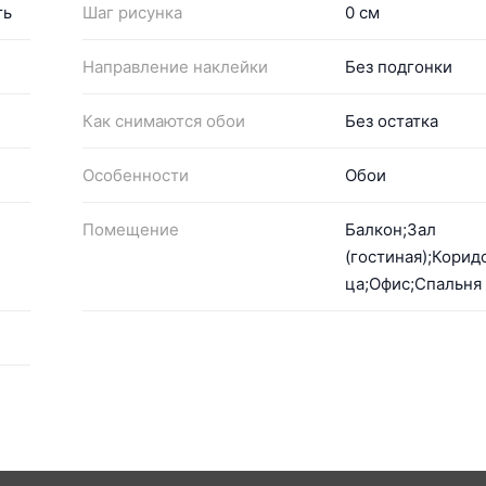
ть
Шаг рисунка
0 см
Направление наклейки
Без подгонки
Как снимаются обои
Без остатка
Особенности
Обои
Помещение
Балкон;Зал
(гостиная);Корид
ца;Офис;Спальня