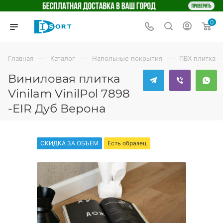
0
—
—
—
Главная
Каталог
Напольные покрытия
ПВХ плитка
Виниловая плитка
Vinilam VinilPol 7898
-EIR Дуб Верона
СКИДКА ЗА ОБЪЕМ
Есть образец