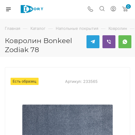
0
—
—
—
—
Главная
Каталог
Напольные покрытия
Ковролин
Ковролин Bonkeel
Zodiak 78
Есть образец
Артикул:
233565