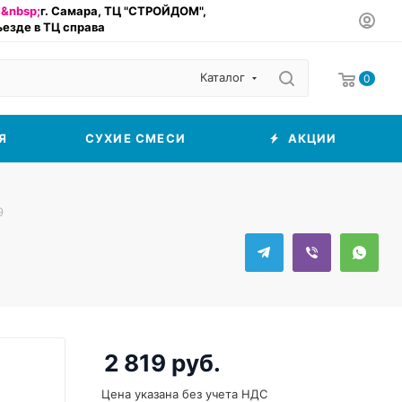
&nbsp;
г. Самара, ТЦ "СТРОЙДОМ",
въезде в ТЦ справа
Каталог
0
Я
СУХИЕ СМЕСИ
АКЦИИ
9
2 819
руб.
Цена указана без учета НДС