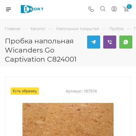
0
—
—
—
—
Главная
Каталог
Напольные покрытия
Пробка
Пробка напольная
Wicanders Go
Captivation C824001
Есть образец
Артикул:
197974