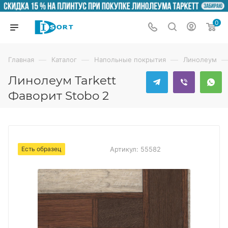
0
—
—
—
Главная
Каталог
Напольные покрытия
Линолеум
Линолеум Tarkett
Фаворит Stobo 2
Есть образец
Артикул:
55582