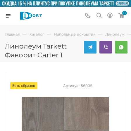
0
—
—
—
Главная
Каталог
Напольные покрытия
Линолеум
Линолеум Tarkett
Фаворит Carter 1
Есть образец
Артикул:
56005