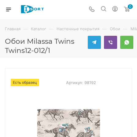
0
—
—
—
—
Главная
Каталог
Настенные покрытия
Обои
Mil
Обои Milassa Twins
Twins12-012/1
Есть образец
Артикул:
98192