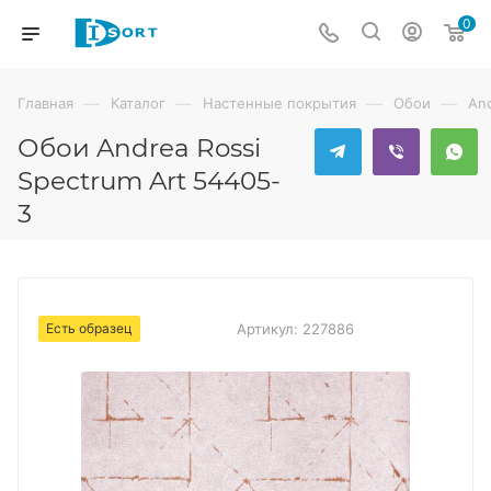
0
—
—
—
—
Главная
Каталог
Настенные покрытия
Обои
And
Обои Andrea Rossi
Spectrum Art 54405-
3
Есть образец
Артикул:
227886