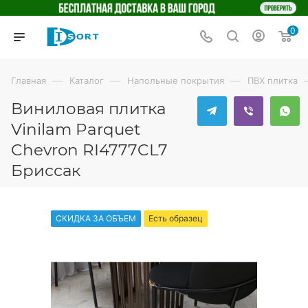
0
—
—
—
Главная
Каталог
Напольные покрытия
ПВХ плитка
Виниловая плитка
Vinilam Parquet
Chevron RI4777CL7
Бриссак
СКИДКА ЗА ОБЪЕМ
Есть образец