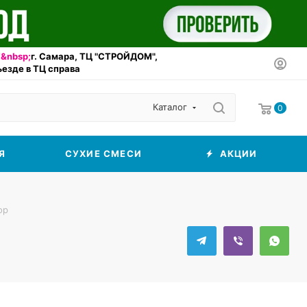
&nbsp;
г. Самара, ТЦ "СТРОЙДОМ",
въезде в ТЦ справа
Каталог
0
Я
СУХИЕ СМЕСИ
АКЦИИ
ор