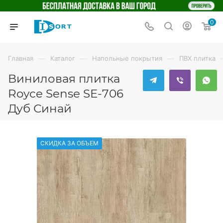
0
—
—
—
Главная
Каталог
Напольные покрытия
ПВХ плитка
Виниловая плитка
Royce Sense SE-706
Дуб Синай
СКИДКА ЗА ОБЪЕМ