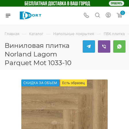
0
—
—
—
Главная
Каталог
Напольные покрытия
ПВХ плитка
Виниловая плитка
Norland Lagom
Parquet Mot 1033-10
СКИДКА ЗА ОБЪЕМ
Есть образец