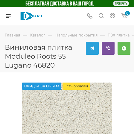
0
—
—
—
Главная
Каталог
Напольные покрытия
ПВХ плитка
Виниловая плитка
Moduleo Roots 55
Lugano 46820
СКИДКА ЗА ОБЪЕМ
Есть образец